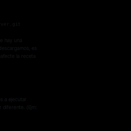
rver.git
ue hay una
 descargamos, es
afecte la receta
 a ejecutar
diferente. (Ejm: