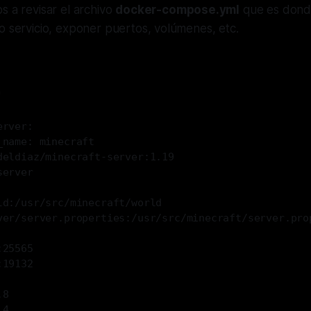
s a revisar el archivo
docker-compose.yml
que es dond
o servicio, exponer puertos, volúmenes, etc.
'
erver:
_name: minecraft
deldiaz/minecraft-server:1.19
server
ld:/usr/src/minecraft/world
ver/server.properties:/usr/src/minecraft/server.pro
:25565
:19132
.8
.4