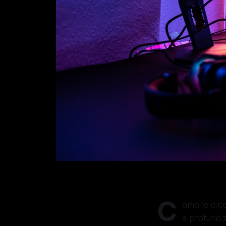
C
omo lo dic
a profundi