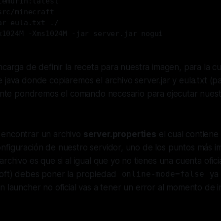
temurin:latest
src/minecraft
ar eula.txt ./
x1024M -Xms1024M -jar server.jar nogui 
ncarga de definir la receta para nuestra imagen, para la 
e java donde copiaremos el archivo
server.jar
y
eula.txt
(pa
mente pondremos el comando necesario para ejecutar nuest
encontrar un archivo
server.properties
el cual contiene
nfiguración de nuestro servidor, uno de los puntos más i
archivo es que si al igual que yo no tienes una cuenta ofici
oft) debes poner la propiedad
ya 
online-mode=false
n launcher no oficial vas a tener un error al momento de in