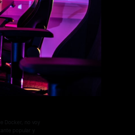
e Docker, no voy
tante popular y