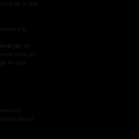
 mucho de lo que
ciente a la
erver.jar
, es
rceros como por
go en este
vamos a ir
algunos de sus