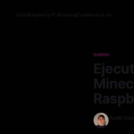
Inicio
Raspberry Pi 4
Gaming
Code
Acerca de
GAMING
Ejecu
Minecr
Raspb
Audel Dia
17 jul. 2022