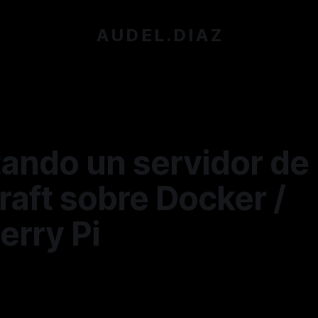
A U D E L . D I A Z
tando un servidor de
aft sobre Docker /
erry Pi
z
—
2 min read