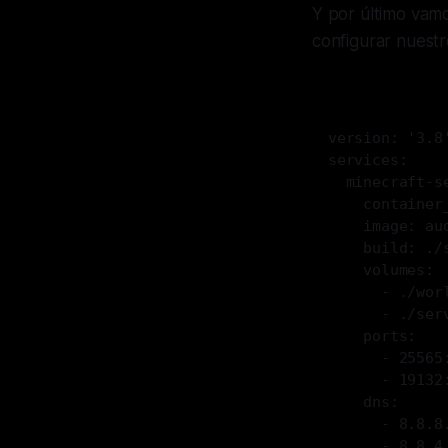
Y por último vamo
configurar nuestr
version: '3.8
services:
  minecraft-s
    container
    image: au
    build: ./
    volumes:
      - ./wor
      - ./ser
    ports:
      - 25565
      - 19132
    dns:
      - 8.8.8
      - 8.8.4