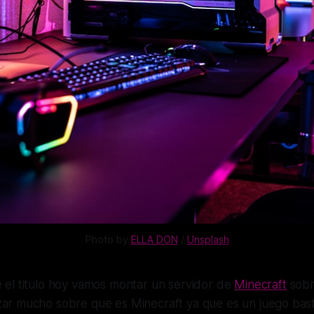
Photo by
ELLA DON
/
Unsplash
e el titulo hoy vamos montar un servidor de
Minecraft
sobr
zar mucho sobre que es Minecraft ya que es un juego bas