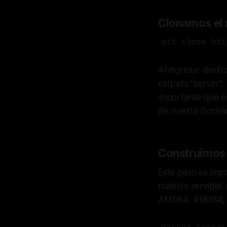
Clonamos el 
git clone htt
Al ingresar dent
carpeta "server",
importante que e
de nuesto Dockerf
Construimos
Este paso es imp
nuestro servidor 
AMD64, ARM64, 