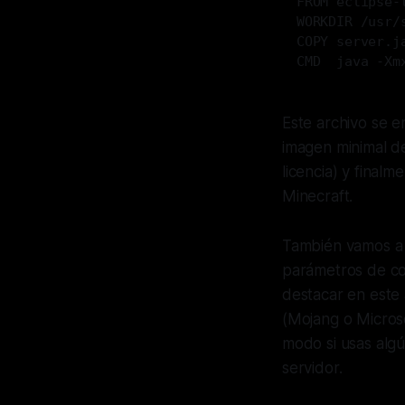
FROM eclipse-
WORKDIR /usr/
COPY server.j
CMD  java -Xm
Este archivo se e
imagen minimal d
licencia) y final
Minecraft.
También vamos a 
parámetros de co
destacar en este 
(Mojang o Micros
modo si usas algú
servidor.