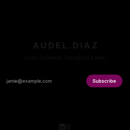
versión funcional pero con varios puntos por mejorar. La
By Audel Diaz
25 may. 2026
respuesta fue mejor de lo que esperaba, así que
aproveché el impulso para resolver exactamente esos
puntos y algunos
A U D E L . D I A Z
Linux, Software, Fotografía y más.
Subscribe