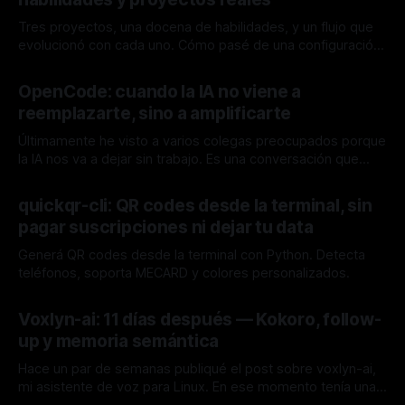
Tres proyectos, una docena de habilidades, y un flujo que
evolucionó con cada uno. Cómo pasé de una configuración
básica de OpenCode a un sistema que realmente multiplica
By Audel Diaz
21 jul. 2026
mi productividad.
OpenCode: cuando la IA no viene a
reemplazarte, sino a amplificarte
Últimamente he visto a varios colegas preocupados porque
la IA nos va a dejar sin trabajo. Es una conversación que
aparece en redes sociales, en grupos de WhatsApp, en la
By Audel Diaz
14 jun. 2026
hora del café. Y lo entiendo: ver lo que hacen modelos
quickqr-cli: QR codes desde la terminal, sin
como Claude, GPT o Gemini hoy puede ser impresionante,
pagar suscripciones ni dejar tu data
Generá QR codes desde la terminal con Python. Detecta
teléfonos, soporta MECARD y colores personalizados.
By Audel Diaz
09 jun. 2026
Voxlyn-ai: 11 días después — Kokoro, follow-
up y memoria semántica
Hace un par de semanas publiqué el post sobre voxlyn-ai,
mi asistente de voz para Linux. En ese momento tenía una