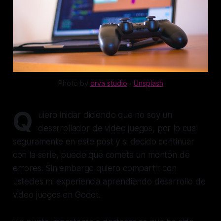
Photo by 
orva studio
 / 
Unsplash
Q
uiero iniciar diciendo que no soy un
desarrollador de video juegos, por lo cual
seguramente en este post y si decido continuar
con la serie, puede que cometa un montón de
errores. Sin embargo quiero compartir con
ustedes mi experiencia aprendiendo desarrollo de
video juegos en Godot.