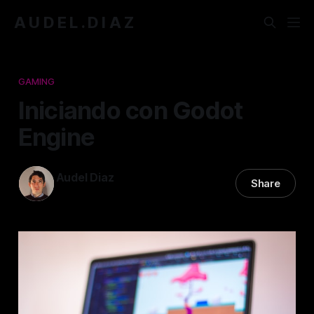
A U D E L . D I A Z
GAMING
Iniciando con Godot
Engine
Audel Diaz
Share
17 sep. 2024
—
2 min read