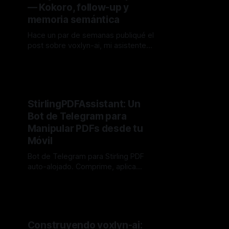
— Kokoro, follow-up y
memoria semántica
Hace un par de semanas publiqué el
post sobre voxlyn-ai, mi asistente
de voz para Linux. En ese momento
By Audel Diaz
25 may. 2026
tenía una versión funcional pero con
varios puntos por mejorar. La
respuesta fue mejor de lo que
esperaba, así que aproveché el
StirlingPDFAssistant: Un
impulso para resolver exactamente
Bot de Telegram para
esos puntos y algunos
Manipular PDFs desde tu
Móvil
Bot de Telegram para Stirling PDF
auto-alojado. Comprime, aplica
OCR, convierte y protege PDFs
By Audel Diaz
18 may. 2026
desde tu móvil sin depender de
servicios de terceros. Open source
y optimizado para Raspberry Pi.
Construyendo voxlyn-ai: