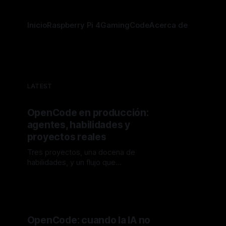
Inicio
Raspberry Pi 4
Gaming
Code
Acerca de
LATEST
OpenCode en producción:
agentes, habilidades y
proyectos reales
Tres proyectos, una docena de
habilidades, y un flujo que
evolucionó con cada uno. Cómo
By Audel Diaz
21 jul. 2026
pasé de una configuración básica
de OpenCode a un sistema que
realmente multiplica mi
productividad.
OpenCode: cuando la IA no