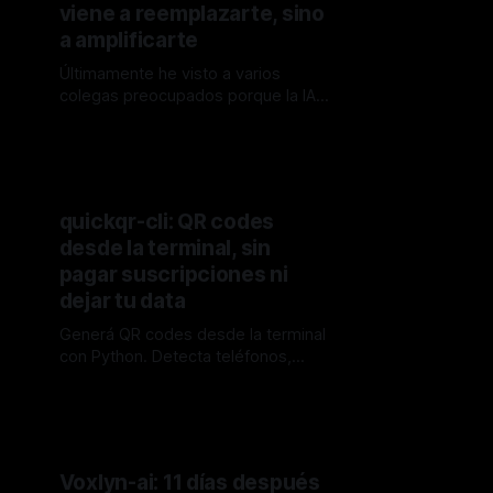
viene a reemplazarte, sino
a amplificarte
Últimamente he visto a varios
colegas preocupados porque la IA
nos va a dejar sin trabajo. Es una
By Audel Diaz
14 jun. 2026
conversación que aparece en redes
sociales, en grupos de WhatsApp,
en la hora del café. Y lo entiendo:
ver lo que hacen modelos como
quickqr-cli: QR codes
Claude, GPT o Gemini hoy puede
desde la terminal, sin
ser impresionante,
pagar suscripciones ni
dejar tu data
Generá QR codes desde la terminal
con Python. Detecta teléfonos,
soporta MECARD y colores
By Audel Diaz
09 jun. 2026
personalizados.
Voxlyn-ai: 11 días después