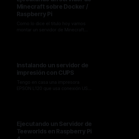
remoto conocen
Minecraft sobre Docker /
Raspberry Pi
Como lo dice el titulo hoy vamos
montar un servidor de Minecraft
sobre Docker, no voy a profundizar
By Audel Diaz
17 jul. 2022
mucho sobre que es Minecraft ya
que es un juego bastante popular y
reconocido, sin embargo lo que si
vamos a hacer, es poner en práctica
Instalando un servidor de
es mucho de lo que hemos
impresión con CUPS
Tengo en casa una impresora
EPSON L120 que usa conexión USB
para su funcionamiento, pero
By Audel Diaz
06 jul. 2022
estaba cansado de tener que
conectarla a un equipo donde esté
configurada para imprimir, así que
continuando con el uso que le
Ejecutando un Servidor de
puedes dar a tu Servidor Raspberry,
Teeworlds en Raspberry Pi
hoy vamos a configurar un servidor
de
4